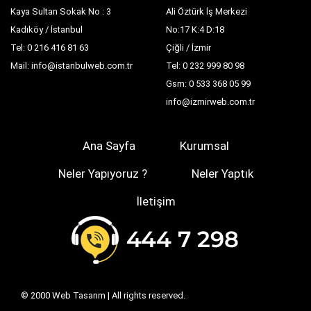
Kaya Sultan Sokak No : 3
Ali Öztürk İş Merkezi
Kadıköy / İstanbul
No:17 K:4 D:18
Tel: 0 216 416 81 63
Çiğli / İzmir
Mail: info@istanbulweb.com.tr
Tel: 0 232 999 80 98
Gsm: 0 533 368 05 99
info@izmirweb.com.tr
Ana Sayfa
Kurumsal
Neler Yapıyoruz ?
Neler Yaptık
İletişim
© 2000
Web Tasarım
| All rights reserved.