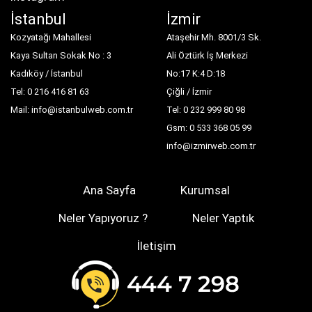
İstanbul
İzmir
Kozyatağı Mahallesi
Ataşehir Mh. 8001/3 Sk.
Kaya Sultan Sokak No : 3
Ali Öztürk İş Merkezi
Kadıköy / İstanbul
No:17 K:4 D:18
Tel: 0 216 416 81 63
Çiğli / İzmir
Mail: info@istanbulweb.com.tr
Tel: 0 232 999 80 98
Gsm: 0 533 368 05 99
info@izmirweb.com.tr
Ana Sayfa
Kurumsal
Neler Yapıyoruz ?
Neler Yaptık
İletişim