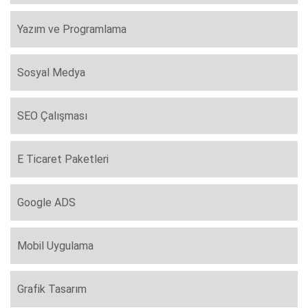
Yazım ve Programlama
Sosyal Medya
SEO Çalışması
E Ticaret Paketleri
Google ADS
Mobil Uygulama
Grafik Tasarım